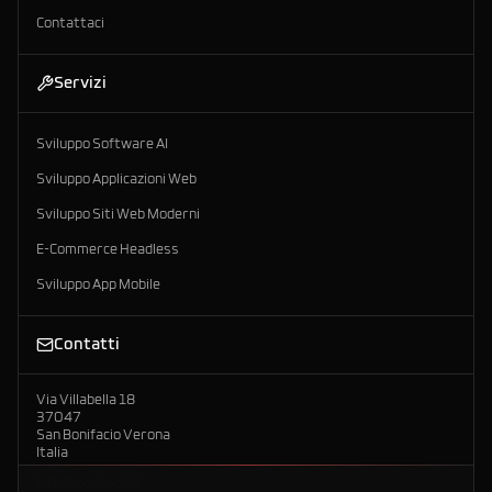
Contattaci
Servizi
Sviluppo Software AI
Sviluppo Applicazioni Web
Sviluppo Siti Web Moderni
E-Commerce Headless
Sviluppo App Mobile
Contatti
Via Villabella 18
37047
San Bonifacio Verona
Italia
info@axistech.it