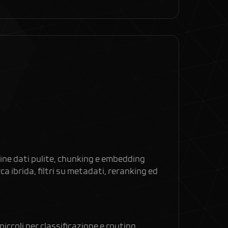
eline dati pulite, chunking e embedding
a ibrida, filtri su metadati, reranking ed
iccoli per classificazione e routing,