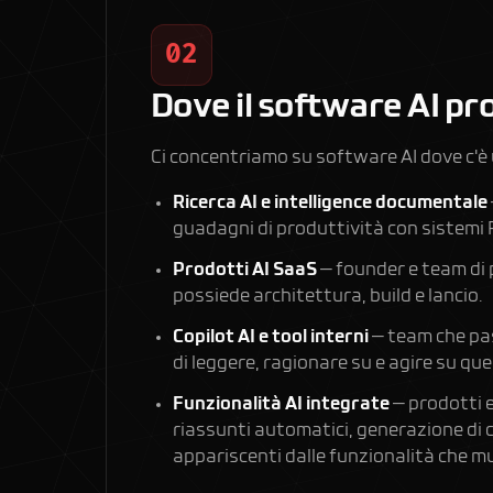
02
Dove il software AI pr
Ci concentriamo su software AI dove c'è u
Ricerca AI e intelligence documentale
guadagni di produttività con
sistemi 
Prodotti AI SaaS
— founder e team di 
possiede architettura, build e lancio.
Copilot AI e tool interni
— team che pas
di leggere, ragionare su e agire su quei
Funzionalità AI integrate
— prodotti e
riassunti automatici, generazione di co
appariscenti dalle funzionalità che 