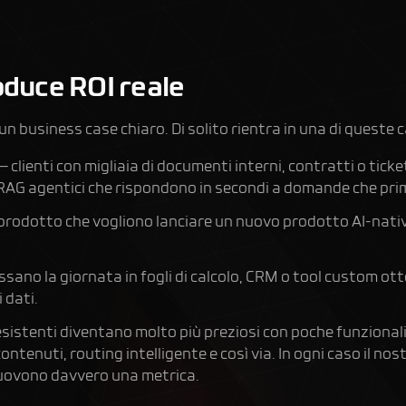
oduce ROI reale
n business case chiaro. Di solito rientra in una di queste 
— clienti con migliaia di documenti interni, contratti o ti
RAG agentici
che rispondono in secondi a domande che prim
prodotto che vogliono lanciare un nuovo prodotto AI-nati
sano la giornata in fogli di calcolo, CRM o tool custom ot
 dati.
sistenti diventano molto più preziosi con poche funzionali
ntenuti, routing intelligente e così via. In ogni caso il no
muovono davvero una metrica.