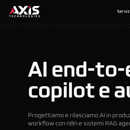
Serviz
AI end-to-
copilot e 
Progettiamo e rilasciamo AI in produz
workflow con n8n e sistemi RAG agent