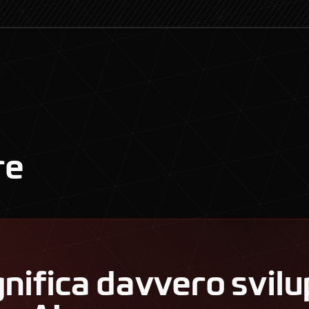
re
gnifica davvero svil