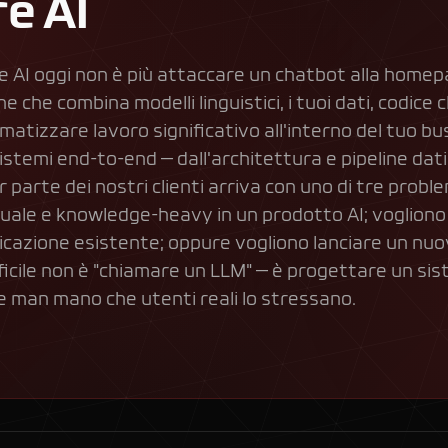
e AI
e AI oggi non è più attaccare un chatbot alla homep
 che combina modelli linguistici, i tuoi dati, codice c
atizzare lavoro significativo all'interno del tuo bu
stemi end-to-end — dall'architettura e pipeline dati a
 parte dei nostri clienti arriva con uno di tre prob
uale e knowledge-heavy in un prodotto AI; vogliono r
plicazione esistente; oppure vogliono lanciare un nuo
difficile non è "chiamare un LLM" — è progettare un si
e man mano che utenti reali lo stressano.