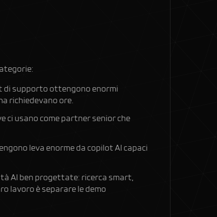
categorie:
cket di supporto ottengono enormi
a richiedevano ore.
ve ci usano come partner senior che
tengono leva enorme da copilot AI capaci
tà AI ben progettate: ricerca smart,
stro lavoro è separare le demo