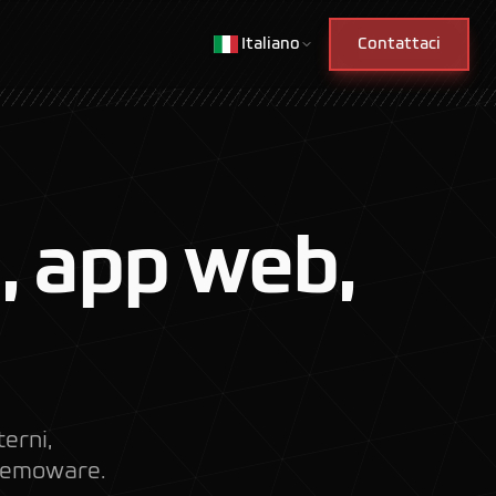
Italiano
Contattaci
, app web,
terni,
 demoware.