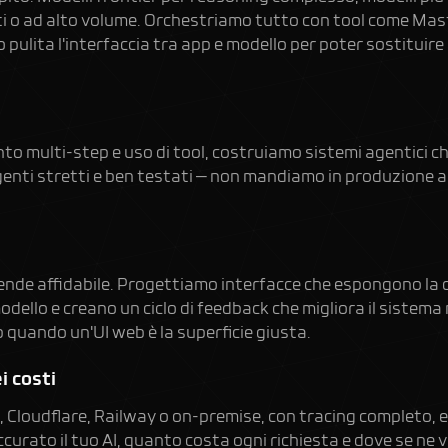
i o ad alto volume. Orchestriamo tutto con tool come Mas
ulita l'interfaccia tra app e modello per poter sostituire
o multi-step e uso di tool, costruiamo sistemi agentici c
agenti stretti e ben testati — non mandiamo in produzione 
o rende affidabile. Progettiamo interfacce che espongono la c
odello e creano un ciclo di feedback che migliora il sistem
b
quando un'UI web è la superficie giusta.
i costi
 Cloudflare, Railway o on-premise, con tracing completo, e
curato il tuo AI, quanto costa ogni richiesta e dove se ne v