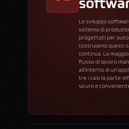
softwar
Lo sviluppo softwar
sistema di produzione
progettati per autom
costruiamo questi si
continua. La maggior
flusso di lavoro man
all'interno di un'ap
tre i casi la parte 
sicuro e convenient