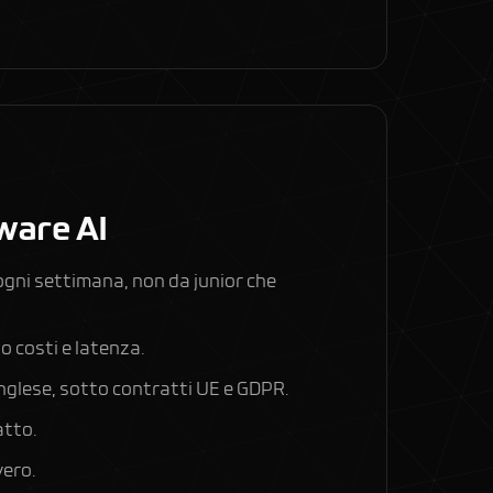
tware AI
 ogni settimana, non da junior che
o costi e latenza.
 inglese, sotto contratti UE e GDPR.
atto.
vero.