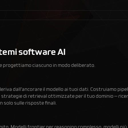
temi software AI
ti e progettiamo ciascuno in modo deliberato.
deriva dall'ancorare il modello ai tuoi dati. Costruiamo pip
rategie di retrieval ottimizzate per il tuo dominio — ricerc
n solo sulle risposte finali.
ito. Modelli frontier per reasoning complesso, modelli più p