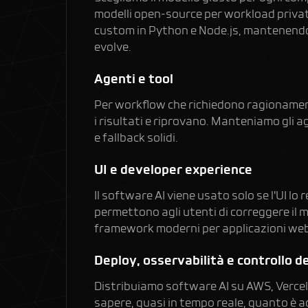
modelli open-source per workload privat
custom in Python e Node.js, mantenendo p
evolve.
Agenti e tool
Per workflow che richiedono ragionament
i risultati e riprovano. Manteniamo gli 
e fallback solidi.
UI e developer experience
Il software AI viene usato solo se l'UI l
permettono agli utenti di correggere il m
framework moderni per applicazioni we
Deploy, osservabilità e controllo de
Distribuiamo software AI su AWS, Vercel,
sapere, quasi in tempo reale, quanto è ac