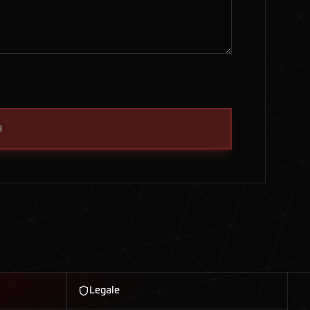
a
Legale